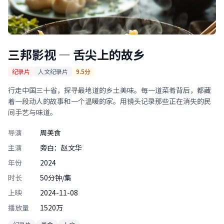
三邦影视 — 舌尖上的故乡
纪录片
人文纪录片
9.5分
行走中国三十省，探寻最地道的乡土美味。每一道菜肴背后，都藏
着一段动人的故事和一个温暖的家。用镜头记录那些正在消失的民
间手艺与味道。
导演
周美食
主演
旁白：赵文华
年份
2024
时长
50分钟/集
上映
2024-11-08
播放量
1520万